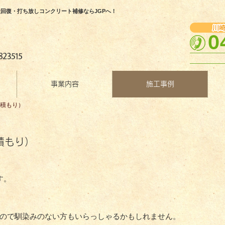
回復・打ち放しコンクリート補修ならJGPへ！
事業内容
施工事例
見積もり）
積もり）
）
す。
ので馴染みのない方もいらっしゃるかもしれません。