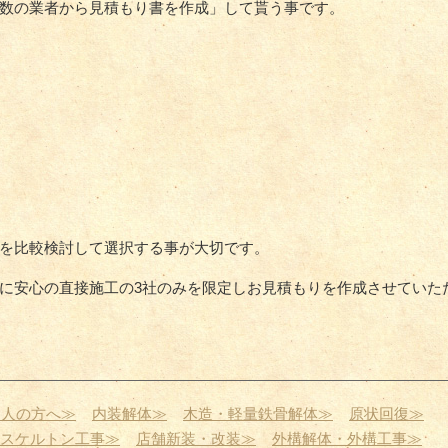
数の業者から見積もり書を作成」して貰う事です。
を比較検討して選択する事が大切です。
に安心の直接施工の3社のみを限定しお見積もりを作成させていた
個人の方へ≫
内装解体≫
木造・軽量鉄骨解体≫
原状回復≫
スケルトン工事≫
店舗新装・改装≫
外構解体・外構工事≫