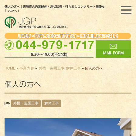
個人の方へ｜川崎市の内装解体・原状回復・打ち放しコンクリート補修な
らJGPへ！
HOME
»
事業内容
»
外構・造園工事
,
解体工事
»
個人の方へ
個人の方へ
外構・造園工事
解体工事