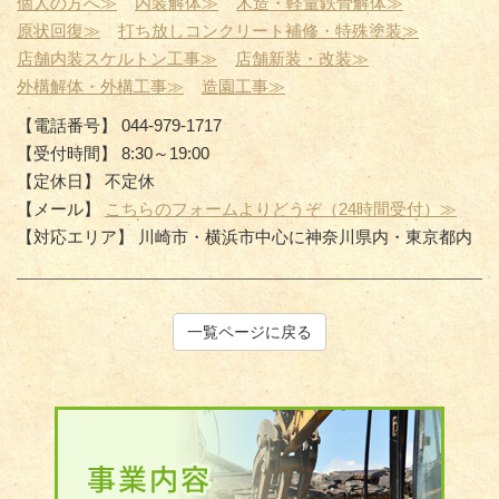
個人の方へ≫
内装解体≫
木造・軽量鉄骨解体≫
原状回復≫
打ち放しコンクリート補修・特殊塗装≫
店舗内装スケルトン工事≫
店舗新装・改装≫
外構解体・外構工事≫
造園工事≫
【電話番号】 044-979-1717
【受付時間】 8:30～19:00
【定休日】 不定休
【メール】
こちらのフォームよりどうぞ（24時間受付）≫
【対応エリア】 川崎市・横浜市中心に神奈川県内・東京都内
一覧ページに戻る