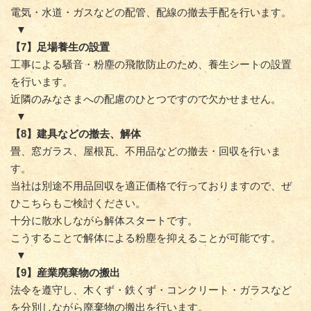
電気・水道・ガスなどの配管、配線の撤去手配を行います。
▼
【7】足場養生の設置
工事による騒音・粉塵の飛散防止のため、養生シートの設置
を行います。
近隣のみなさまへの配慮のひとつですので欠かせません。
▼
【8】建具などの撤去、解体
畳、窓ガラス、屋根瓦、不用品などの撤去・回収を行いま
す。
当社は別途不用品回収を適正価格で行っておりますので、ぜ
ひこちらもご検討ください。
十分に散水しながら解体スタートです。
こうすることで解体による粉塵を抑えることが可能です。
▼
【9】産業廃棄物の搬出
法令を遵守し、木くず・鉄くず・コンクリート・ガラスなど
を分別しながら廃棄物の搬出を行います。